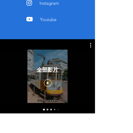
Instagram
Youtube
全部影片
About Anan’s Wonderland