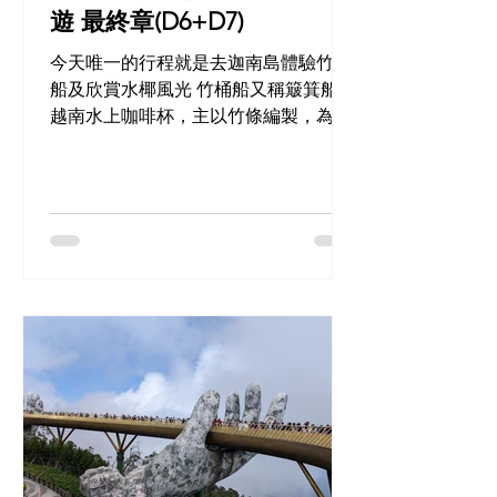
遊 最終章(D6+D7)
今天唯一的行程就是去迦南島體驗竹桶
船及欣賞水椰風光 竹桶船又稱簸箕船、
越南水上咖啡杯，主以竹條編製，為當
地近海捕魚用的小船，現在多為觀光用
途