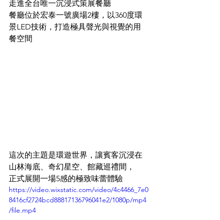
走進全台唯一沉浸式策展餐廳
餐廳位於宏泰一號廣場2樓，以360度環
景LED技術，打造極具聲光與視覺的用
餐空間
這次的主題是環遊世界，讓賓客沉浸在
山林海底、奇幻星空、館藏巡禮間，
正式展開一場5感的極致味蕾體驗
https://video.wixstatic.com/video/4c4466_7e0
8416cf2724bcd88817136796041e2/1080p/mp4
/file.mp4