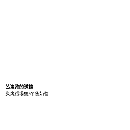
芭達雅的讚禮
炭烤鱈場蟹/冬蔭奶醬