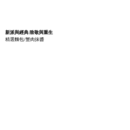
新派與經典:致敬與重生
精選麵包/蟹肉抹醬