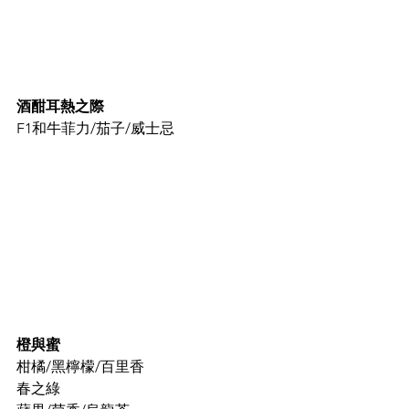
酒酣耳熱之際
F1和牛菲力/茄子/威士忌
橙與蜜
柑橘/黑檸檬/百里香
春之綠