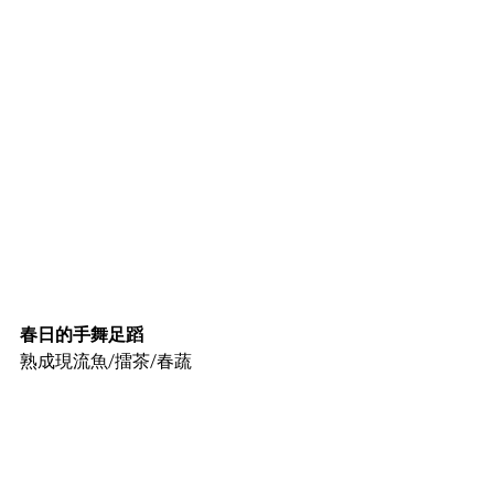
春日的手舞足蹈
熟成現流魚/擂茶/春蔬