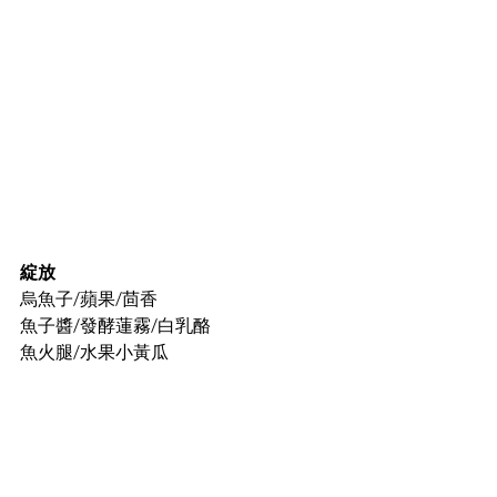
綻放
烏魚子/蘋果/茴香
魚子醬/發酵蓮霧/白乳酪
魚火腿/水果小黃瓜