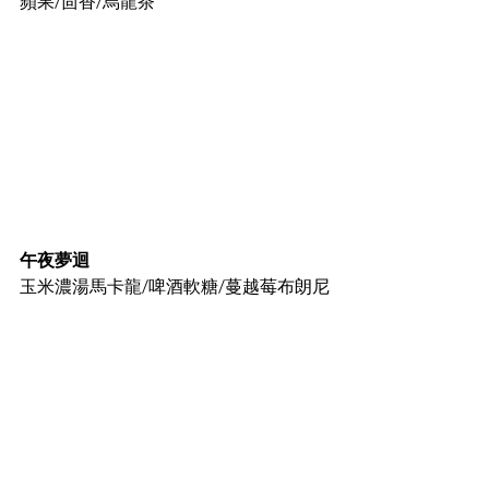
蘋果/茴香/烏龍茶
午夜夢迴
玉米濃湯馬卡龍/啤酒軟糖/蔓越莓布朗尼