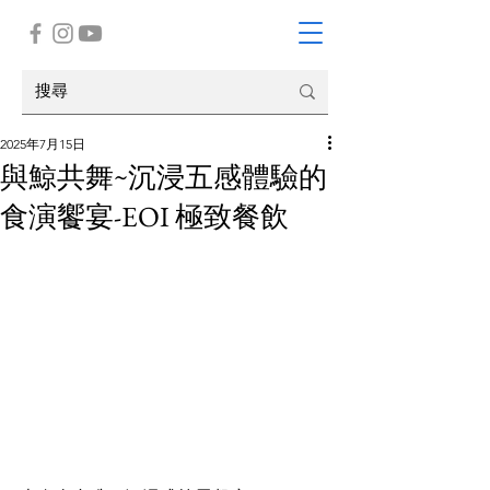
2025年7月15日
與鯨共舞~沉浸五感體驗的
食演饗宴-EOI 極致餐飲