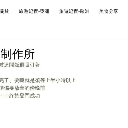
關於
旅遊紀實-亞洲
旅遊紀實-歐洲
美食分享
康制作所
被這間飯糰吸引著
完了、要嘛就是須等上半小時以上
正準備要放棄的傍晚前
~~~終於登門成功