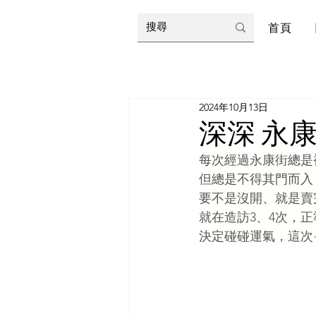
首頁
2024年10月13日
深深 永
每次經過永康街總是
但總是不得其門而入
要不是沒開、就是賣
就在造訪3、4次，
決定碰碰運氣，這次