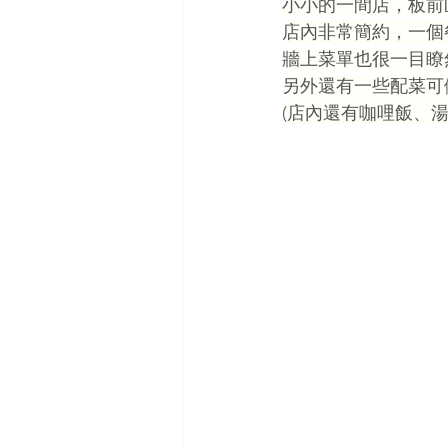
小小的一間店，板前區
店內非常簡約，一個
牆上菜單也很一目瞭
另外還有一些配菜可
(店內還有咖哩飯、湯