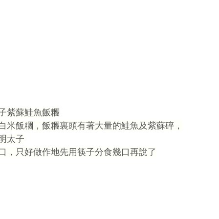
子紫蘇鮭魚飯糰
白米飯糰，飯糰裏頭有著大量的鮭魚及紫蘇碎，
明太子
口，只好做作地先用筷子分食幾口再說了