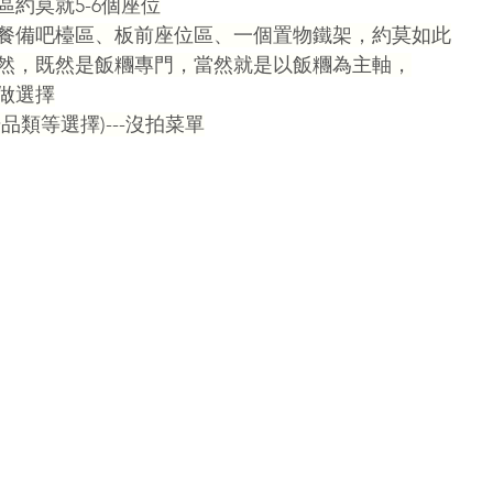
約莫就5-6個座位
餐備吧檯區、板前座位區、一個置物鐵架，約莫如此
然，既然是飯糰專門，當然就是以飯糰為主軸，
做選擇
品類等選擇)---沒拍菜單