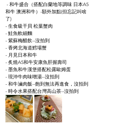
 - 和牛盛合（搭配白蘭地等調味 日本A5
和牛 澳洲和牛）-額外加點(但忘記叫啥
了)
- 生食級干貝 松葉蟹肉
- 鮭魚軟細麵
- 紫蘇梅醋飲--沒拍到
- 香烤北海道鱈場蟹
- 月見日本和牛
- 炙燒A5和牛安康魚肝握壽司
- 墨魚和牛漢堡搭配松露歐姆蛋
- 現沖牛肉味噌湯--沒拍到
- 和牛滷肉飯--飽到無法再進食，沒拍到
- 時令水果搭配台灣高山茶--沒拍到