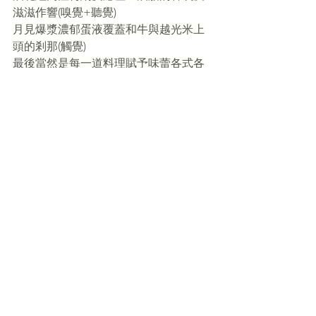
滋滋作響(嗅覺+聽覺)
月見爆漿濃郁蛋液覆蓋和牛與越光米上
頭的剎那(觸覺)
最後當然是每一道料理賦予味蕾各式各
樣豐富的(味覺)
一頓飯吃下來，不光是飽腹，也愉悅了
身心靈~~
賞味日:2024.7.21
🍽️：
台北市中正區金山南路一段8號
☎️：
 02-23971777
🕐 :
週一至週日 11:30-15:30；15:30-21:30
官
網:
https://www.facebook.com/sszztaipa
i/?locale=zh_TW
燒肉
精選-美食
美食