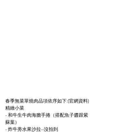
春季無菜單燒肉品項依序如下:(官網資料)
精緻小菜
- 和牛生牛肉海膽手捲（搭配魚子醬跟紫
蘇葉）
- 炸牛蒡水果沙拉--沒拍到