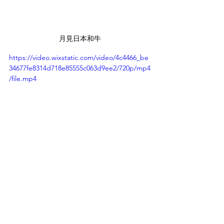
月見日本和牛
https://video.wixstatic.com/video/4c4466_be
34677fe8314d718e85555c063d9ee2/720p/mp4
/file.mp4