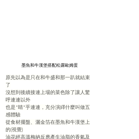
墨魚和牛漢堡搭配松露歐姆蛋
原先以為是只在和牛盛和那一趴就結束
了
沒想到後續接連上場的菜色除了讓人驚
呼連連以外
也是"睛"乎連連，充分演繹什麼叫做五
感體驗
從食材擺盤、灑金箔在墨魚和牛漢堡上
的(視覺)
油花經高溫梅納反應產生油脂的香氣及