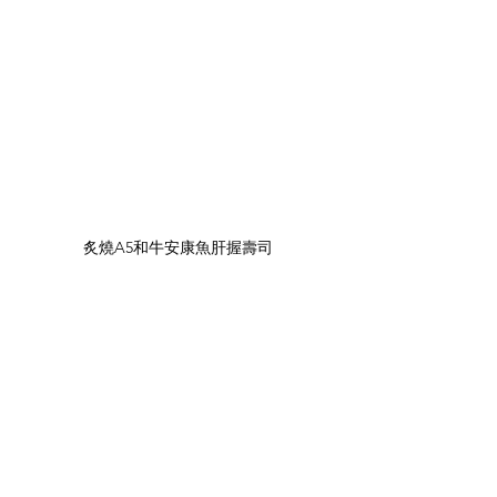
炙燒A5和牛安康魚肝握壽司