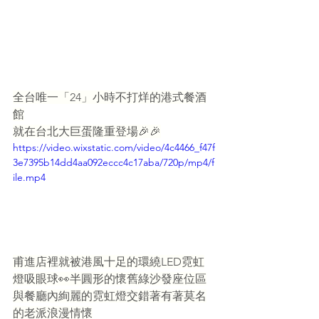
全台唯一「24」小時不打烊的港式餐酒
館
就在台北大巨蛋隆重登場🎉🎉
https://video.wixstatic.com/video/4c4466_f47f
3e7395b14dd4aa092eccc4c17aba/720p/mp4/f
ile.mp4
甫進店裡就被港風十足的環繞LED霓虹
燈吸眼球👀半圓形的懷舊綠沙發座位區
與餐廳內絢麗的霓虹燈交錯著有著莫名
的老派浪漫情懷