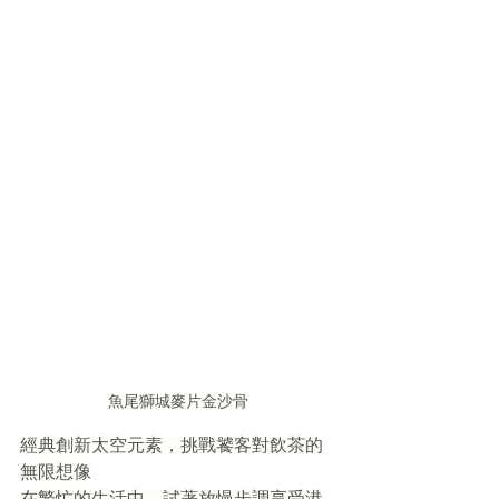
魚尾獅城麥片金沙骨
經典創新太空元素，挑戰饕客對飲茶的
無限想像
在繁忙的生活中，試著放慢步調享受港