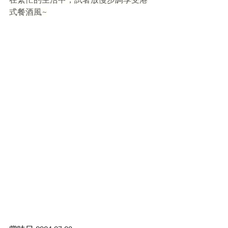
式餐酒風~