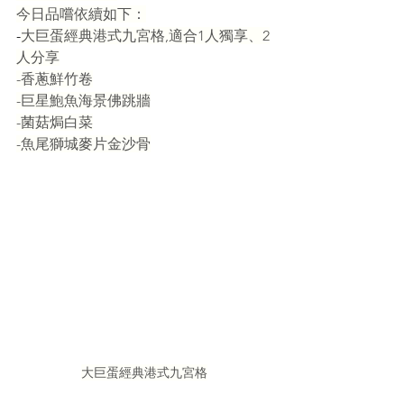
今日品嚐依續如下：
-
大巨蛋經典港式九宮格,適合1人獨享、2
人分享
-香蔥鮮竹卷
-巨星鮑魚海景佛跳牆
-菌菇焗白菜
-魚尾獅城麥片金沙骨
大巨蛋經典港式九宮格