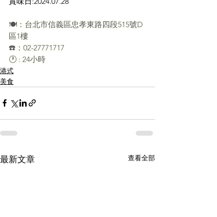
賞味日:2024.07.28
🍽️：台北市信義區忠孝東路四段515號D
區1樓
☎️：02-27771717
🕐 : 24小時
港式
美食
查看全部
最新文章