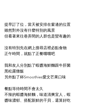
提早訂了位，當天被安排在窗邊的位置
雖然對外沒有什麼特別的風景
但看著來往巷弄間的人群也是蠻有趣的
沒有特別先在網上搜尋店裡必點食物
正午時間，就點了正餐嚐嚐吧
我和友人分別點了蝦醬海鮮麵跟牛肝菌
黑松露燉飯
另外點了杯Smoothies愛文芒果口味
餐點等待時間不會太久
不辣的蝦醬海鮮麵，味道清爽宜人，蝦
醬味濃郁、搭配新鮮的干貝，還算好吃