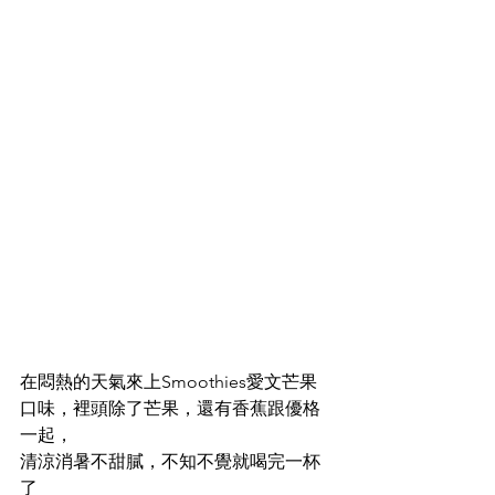
在悶熱的天氣來上Smoothies愛文芒果
口味，裡頭除了芒果，還有香蕉跟優格
一起，
清涼消暑不甜膩，不知不覺就喝完一杯
了