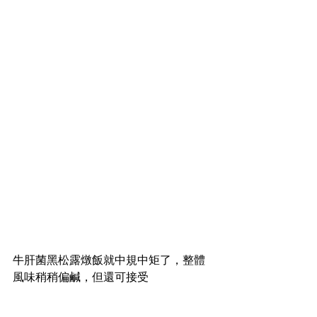
牛肝菌黑松露燉飯就中規中矩了，整體
風味稍稍偏鹹，但還可接受