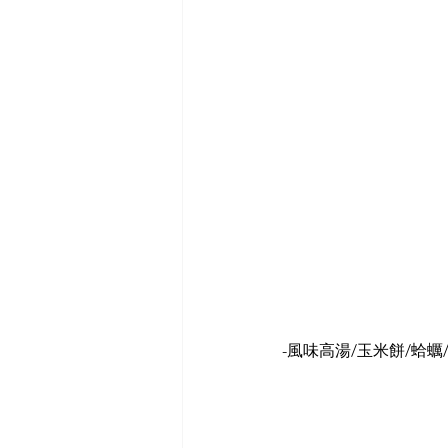
-風味高湯/玉米餅/蛤蠣