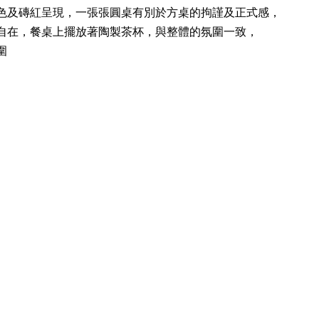
色及磚紅呈現，一張張圓桌有別於方桌的拘謹及正式感，
自在，餐桌上擺放著陶製茶杯，與整體的氛圍一致，
圍