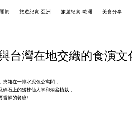
關於
旅遊紀實-亞洲
旅遊紀實-歐洲
美食分享
與台灣在地交織的食演文
，夾雜在一排水泥色公寓間，
及碎石上的幾株仙人掌和矮盆植栽，
要嘗鮮的餐廳!