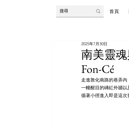
首頁
2025年7月30日
南美靈魂
Fon-Cé
走進敦化南路的巷弄內
一幢醒目的磚紅外牆以
循著小徑進入即是這次