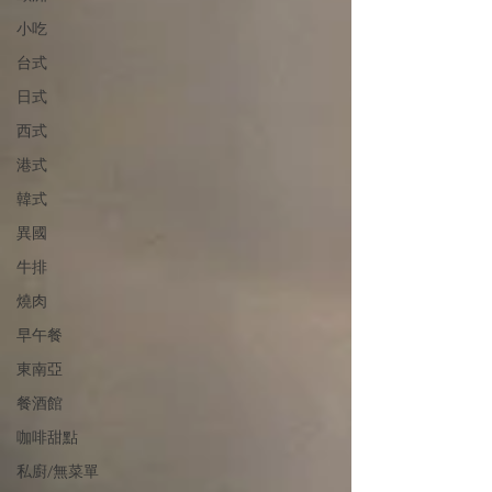
小吃
台式
日式
西式
港式
韓式
異國
牛排
燒肉
早午餐
東南亞
餐酒館
咖啡甜點
私廚/無菜單