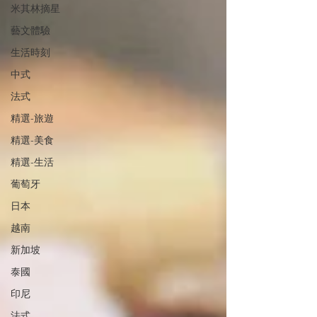
米其林摘星
藝文體驗
生活時刻
中式
法式
精選-旅遊
精選-美食
精選-生活
葡萄牙
日本
越南
新加坡
泰國
印尼
法式