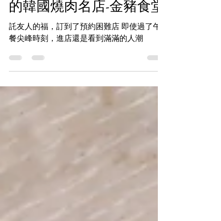
2025年10月5日
讀畢需時 2 分鐘
連續7年榮獲米其林推薦
的韓國燒肉名店-金豬食堂
託友人的福，訂到了預約困難店 即使過了午
餐尖峰時刻，進店還是看到滿滿的人潮