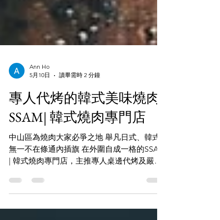
Ann Ho
5月10日
讀畢需時 2 分鐘
專人代烤的韓式美味燒肉-
SSAM| 韓式燒肉專門店
中山區為燒肉大家必爭之地 舉凡日式、韓式
無一不在條通內插旗 在外圍自成一格的SSAM
| 韓式燒肉專門店，主推專人桌邊代烤及嚴選
台灣在地全程冷鏈運輸高品質豬肉 另外搭配
新鮮契作的小農時蔬 不失為熱門的韓式燒肉
名店之一 提前一個月預定才能選到好時段呦